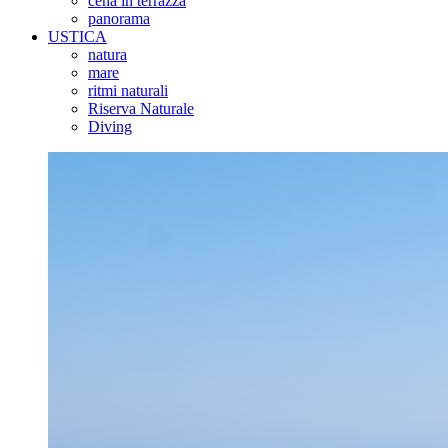
cena in terrazza
panorama
USTICA
natura
mare
ritmi naturali
Riserva Naturale
Diving