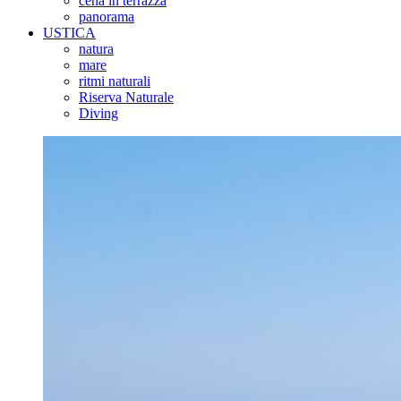
cena in terrazza
panorama
USTICA
natura
mare
ritmi naturali
Riserva Naturale
Diving