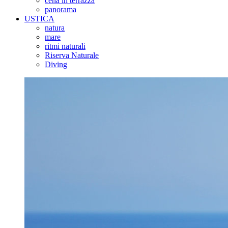
cena in terrazza
panorama
USTICA
natura
mare
ritmi naturali
Riserva Naturale
Diving