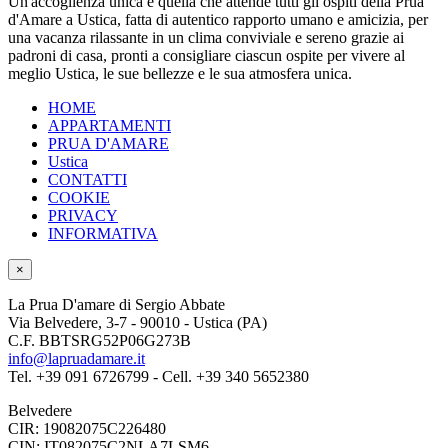
Un'accoglienza unica è quella che attende tutti gli ospiti della Prua
d'Amare a Ustica, fatta di autentico rapporto umano e amicizia, per
una vacanza rilassante in un clima conviviale e sereno grazie ai
padroni di casa, pronti a consigliare ciascun ospite per vivere al
meglio Ustica, le sue bellezze e le sua atmosfera unica.
HOME
APPARTAMENTI
PRUA D'AMARE
Ustica
CONTATTI
COOKIE
PRIVACY
INFORMATIVA
×
La Prua D'amare di Sergio Abbate
Via Belvedere, 3-7 - 90010 - Ustica (PA)
C.F. BBTSRG52P06G273B
info@lapruadamare.it
Tel. +39 091 6726799 - Cell. +39 340 5652380
Belvedere
CIR: 19082075C226480
CIN: IT082075C2NLA7LSM6