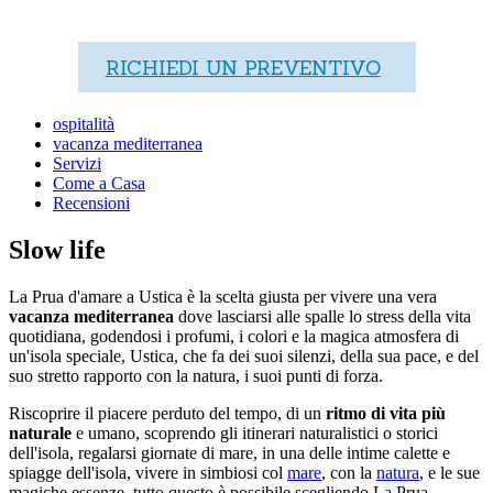
RICHIEDI UN PREVENTIVO
ospitalità
vacanza mediterranea
Servizi
Come a Casa
Recensioni
Slow life
La Prua d'amare a Ustica è la scelta giusta per vivere una vera
vacanza mediterranea
dove lasciarsi alle spalle lo stress della vita
quotidiana, godendosi i profumi, i colori e la magica atmosfera di
un'isola speciale, Ustica, che fa dei suoi silenzi, della sua pace, e del
suo stretto rapporto con la natura, i suoi punti di forza.
Riscoprire il piacere perduto del tempo, di un
ritmo di vita più
naturale
e umano, scoprendo gli itinerari naturalistici o storici
dell'isola, regalarsi giornate di mare, in una delle intime calette e
spiagge dell'isola, vivere in simbiosi col
mare
, con la
natura
, e le sue
magiche essenze, tutto questo è possibile scegliendo La Prua