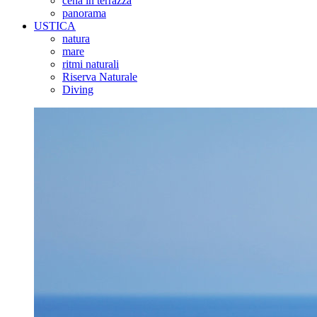
cena in terrazza
panorama
USTICA
natura
mare
ritmi naturali
Riserva Naturale
Diving