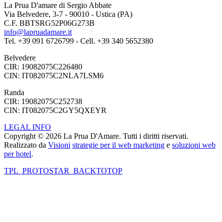
La Prua D'amare di Sergio Abbate
Via Belvedere, 3-7 - 90010 - Ustica (PA)
C.F. BBTSRG52P06G273B
info@lapruadamare.it
Tel. +39 091 6726799 - Cell. +39 340 5652380
Belvedere
CIR: 19082075C226480
CIN: IT082075C2NLA7LSM6
Randa
CIR: 19082075C252738
CIN: IT082075C2GY5QXEYR
LEGAL INFO
Copyright © 2026 La Prua D'Amare. Tutti i diritti riservati.
Realizzato da
Visioni
strategie per il web marketing
e
soluzioni web
per hotel
.
TPL_PROTOSTAR_BACKTOTOP