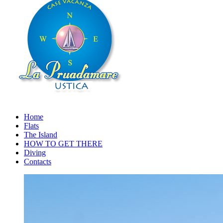
Home
Flats
The Island
HOW TO GET THERE
Diving
Contacts