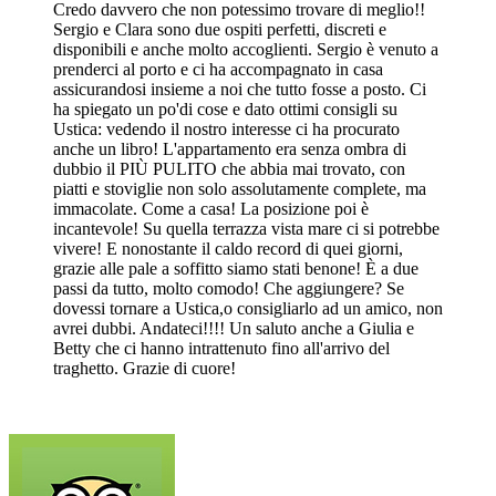
Credo davvero che non potessimo trovare di meglio!!
Sergio e Clara sono due ospiti perfetti, discreti e
disponibili e anche molto accoglienti. Sergio è venuto a
prenderci al porto e ci ha accompagnato in casa
assicurandosi insieme a noi che tutto fosse a posto. Ci
ha spiegato un po'di cose e dato ottimi consigli su
Ustica: vedendo il nostro interesse ci ha procurato
anche un libro! L'appartamento era senza ombra di
dubbio il PIÙ PULITO che abbia mai trovato, con
piatti e stoviglie non solo assolutamente complete, ma
immacolate. Come a casa! La posizione poi è
incantevole! Su quella terrazza vista mare ci si potrebbe
vivere! E nonostante il caldo record di quei giorni,
grazie alle pale a soffitto siamo stati benone! È a due
passi da tutto, molto comodo! Che aggiungere? Se
dovessi tornare a Ustica,o consigliarlo ad un amico, non
avrei dubbi. Andateci!!!! Un saluto anche a Giulia e
Betty che ci hanno intrattenuto fino all'arrivo del
traghetto. Grazie di cuore!