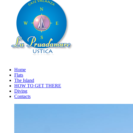
Home
Flats
The Island
HOW TO GET THERE
Diving
Contacts