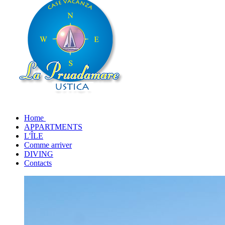
Home
APPARTMENTS
L'ÎLE
Comme arriver
DIVING
Contacts