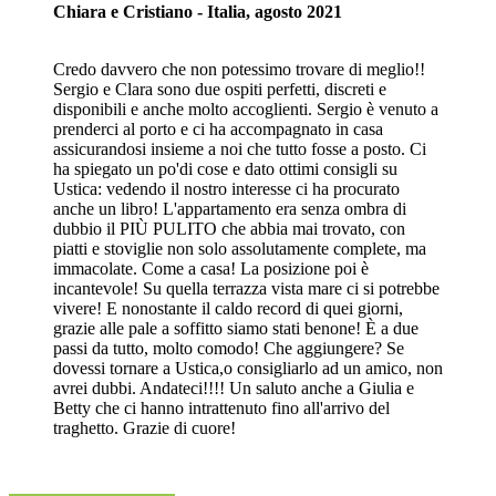
Chiara e Cristiano - Italia, agosto 2021
Credo davvero che non potessimo trovare di meglio!!
Sergio e Clara sono due ospiti perfetti, discreti e
disponibili e anche molto accoglienti. Sergio è venuto a
prenderci al porto e ci ha accompagnato in casa
assicurandosi insieme a noi che tutto fosse a posto. Ci
ha spiegato un po'di cose e dato ottimi consigli su
Ustica: vedendo il nostro interesse ci ha procurato
anche un libro! L'appartamento era senza ombra di
dubbio il PIÙ PULITO che abbia mai trovato, con
piatti e stoviglie non solo assolutamente complete, ma
immacolate. Come a casa! La posizione poi è
incantevole! Su quella terrazza vista mare ci si potrebbe
vivere! E nonostante il caldo record di quei giorni,
grazie alle pale a soffitto siamo stati benone! È a due
passi da tutto, molto comodo! Che aggiungere? Se
dovessi tornare a Ustica,o consigliarlo ad un amico, non
avrei dubbi. Andateci!!!! Un saluto anche a Giulia e
Betty che ci hanno intrattenuto fino all'arrivo del
traghetto. Grazie di cuore!